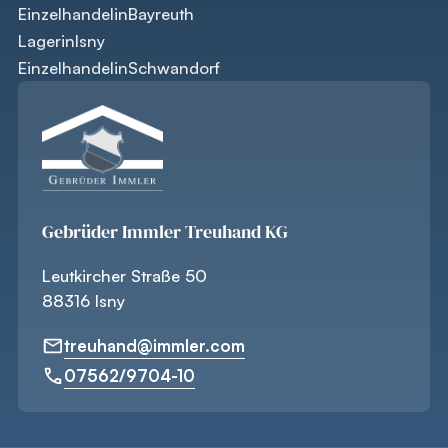
Einzelhandel
in
Bayreuth
Lager
in
Isny
Einzelhandel
in
Schwandorf
Gebrüder Immler Treuhand KG
Leutkircher Straße 50
88316 Isny
treuhand@immler.com
07562/9704-10