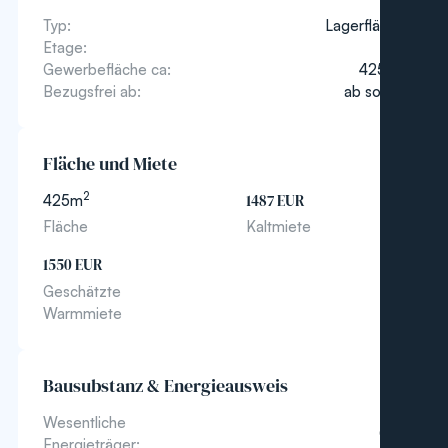
Typ:
Lagerfläche
Etage:
UG
2
Gewerbefläche ca:
425
m
Bezugsfrei ab:
ab sofort
Fläche und Miete
2
425
m
1487 EUR
Fläche
Kaltmiete
1550 EUR
Geschätzte
Warmmiete
Bausubstanz & Energieausweis
Wesentliche
Gas
Energieträger: