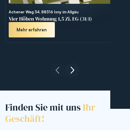
Achener Weg 34, 88316 Isny im Allgäu
Ac
Vier Höhen Wohnung 1,5 Zi. EG (31/1)
Vi
Mehr erfahren
Finden Sie mit uns
Ihr
Geschäft!